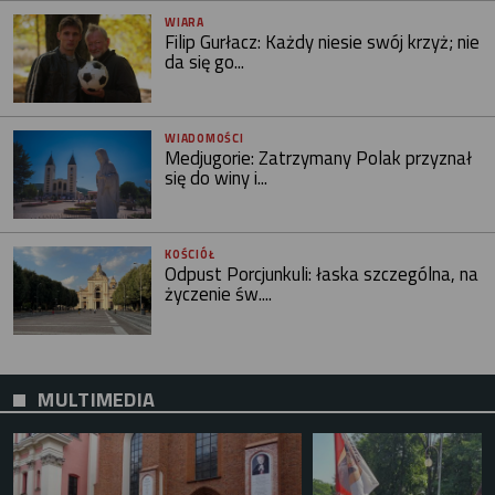
WIARA
Filip Gurłacz: Każdy niesie swój krzyż; nie
da się go...
WIADOMOŚCI
Medjugorie: Zatrzymany Polak przyznał
się do winy i...
KOŚCIÓŁ
Odpust Porcjunkuli: łaska szczególna, na
życzenie św....
MULTIMEDIA