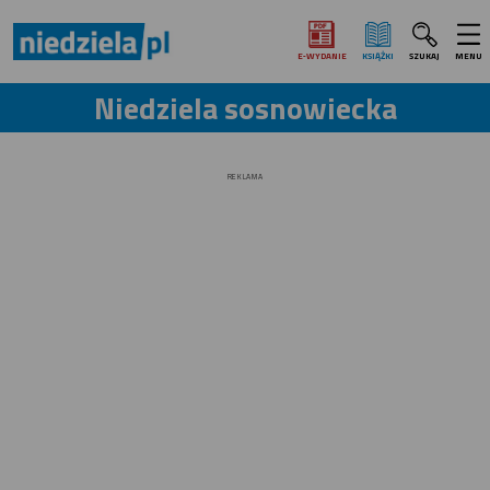
E‑WYDANIE
KSIĄŻKI
SZUKAJ
MENU
Niedziela sosnowiecka
REKLAMA