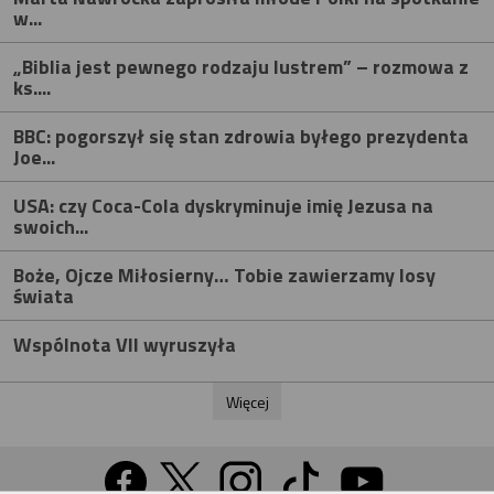
w...
„Biblia jest pewnego rodzaju lustrem” – rozmowa z
ks....
BBC: pogorszył się stan zdrowia byłego prezydenta
Joe...
USA: czy Coca-Cola dyskryminuje imię Jezusa na
swoich...
Boże, Ojcze Miłosierny… Tobie zawierzamy losy
świata
Wspólnota VII wyruszyła
Więcej