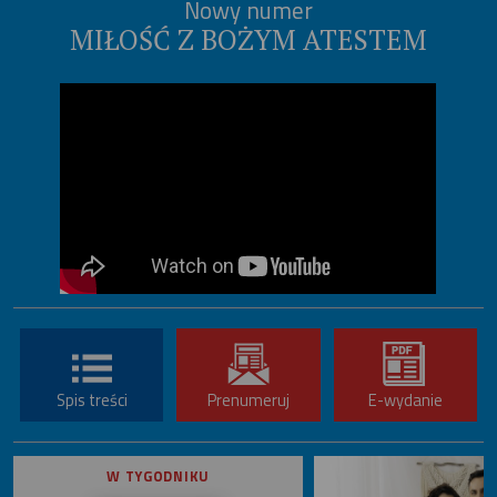
Nowy numer
MIŁOŚĆ Z BOŻYM ATESTEM
Spis treści
Prenumeruj
E-wydanie
W TYGODNIKU