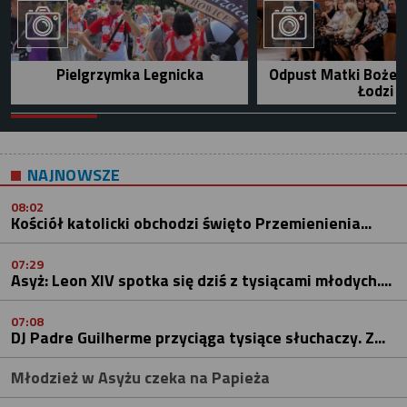
Pielgrzymka Legnicka
Odpust Matki Bożej 
Łodzi
NAJNOWSZE
08:02
Kościół katolicki obchodzi święto Przemienienia...
07:29
Asyż: Leon XIV spotka się dziś z tysiącami młodych....
07:08
DJ Padre Guilherme przyciąga tysiące słuchaczy. Z...
Młodzież w Asyżu czeka na Papieża