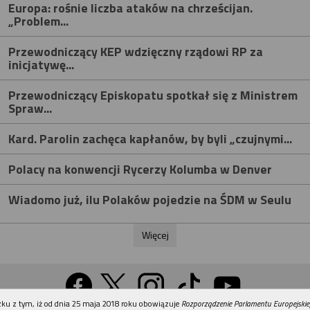
Europa: rośnie liczba ataków na chrześcijan.
„Problem...
Przewodniczący KEP wdzięczny rządowi RP za
inicjatywę...
Przewodniczący Episkopatu spotkał się z Ministrem
Spraw...
Kard. Parolin zachęca kapłanów, by byli „czujnymi...
Polacy na konwencji Rycerzy Kolumba w Denver
Wiadomo już, ilu Polaków pojedzie na ŚDM w Seulu
Więcej
REKLAMA
ku z tym, iż od dnia 25 maja 2018 roku obowiązuje
Rozporządzenie Parlamentu Europejskie