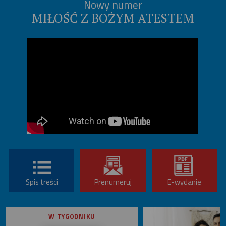
Nowy numer
MIŁOŚĆ Z BOŻYM ATESTEM
Spis treści
Prenumeruj
E-wydanie
W TYGODNIKU