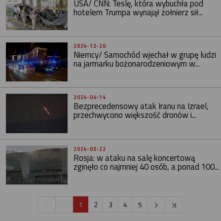
USA/ CNN: Teslę, która wybuchła pod
hotelem Trumpa wynajął żołnierz sił...
2024-12-20
Niemcy/ Samochód wjechał w grupę ludzi
na jarmarku bożonarodzeniowym w...
2024-04-14
Bezprecedensowy atak Iranu na Izrael,
przechwycono większość dronów i...
2024-03-22
Rosja: w ataku na salę koncertową
zginęło co najmniej 40 osób, a ponad 100...
1
2
3
4
5