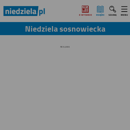
E‑WYDANIE
KSIĄŻKI
SZUKAJ
MENU
Niedziela sosnowiecka
REKLAMA