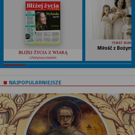
TEMAT NUME
Miłość z Bożym 
BLIŻEJ ŻYCIA Z WIARĄ
Lifestylowy dodatek
NAJPOPULARNIEJSZE